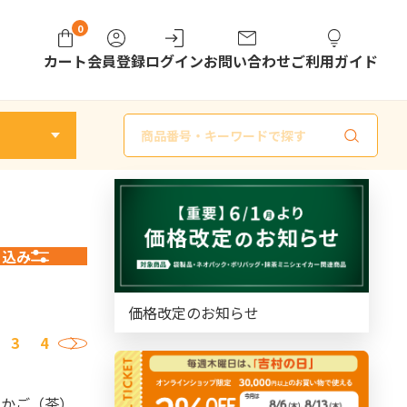
0
カート
会員登録
ログイン
お問い合わせ
ご利用ガイド
商
品
検
索
り込み
価格改定のお知らせ
3
4
›
包みかご（茶）