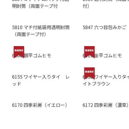
明封筒（両面テープ付
付）
5810 マチ付紙袋用透明封筒
5847 六つ目包みかご
（両面テープ付）
6108 銀平ゴムヒモ
6115 金平ゴムヒモ
6155 ワイヤー入りタイ レ
6156 ワイヤー入りタ
ッド
イトブラウン
6170 四季彩房（イエロー）
6172 四季彩房（濃草