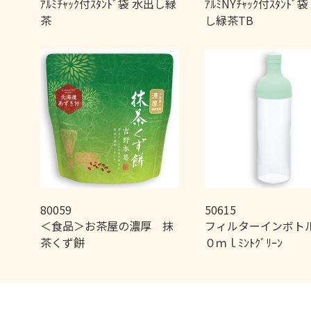
ｱﾙﾐﾁｬｯｸ付ｽﾀﾝﾄﾞ袋 水出し緑
ｱﾙﾐNYﾁｬｯｸ付ｽﾀﾝﾄﾞ
茶
し緑茶TB
80059
50615
＜食品＞お茶屋の濃厚 抹
フィルターインボト
茶くず餅
０ｍｌﾐﾝﾄｸﾞﾘｰﾝ