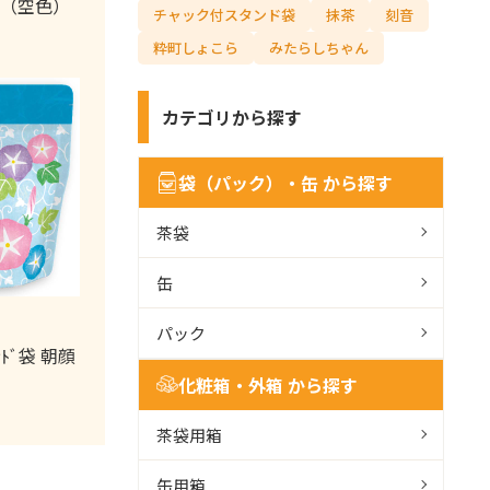
ナ
ル（空色）
チャック付スタンド袋
抹茶
刻音
ビ
検
粋町しょこら
みたらしちゃん
索
カテゴリから探す
袋（パック）・缶 から探す
茶袋
缶
パック
ﾝﾄﾞ袋 朝顔
化粧箱・外箱 から探す
茶袋用箱
缶用箱