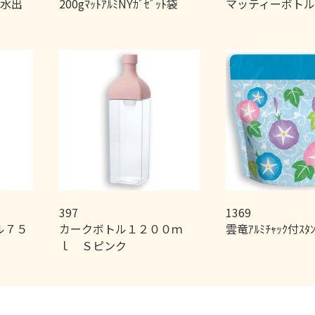
袋 水出
200gﾏｯﾄｱﾙﾐNYｶﾞｾﾞｯﾄ袋
マッティーボト
397
1369
ル７５
カークボトル１２００ｍ
雲竜ｱﾙﾐﾁｬｯｸ付ｽﾀ
ｌ Ｓピンク