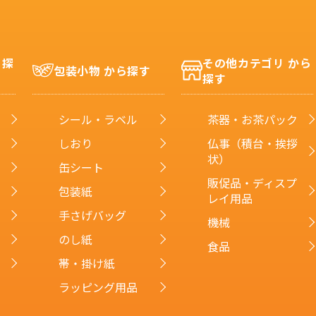
ら探
その他カテゴリ から
包装小物 から探す
探す
シール・ラベル
茶器・お茶パック
しおり
仏事（積台・挨拶
状）
缶シート
販促品・ディスプ
包装紙
レイ用品
手さげバッグ
機械
のし紙
食品
帯・掛け紙
ラッピング用品