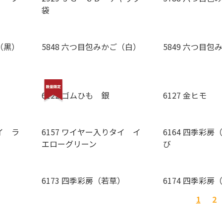
袋
（黒）
5848 六つ目包みかご（白）
5849 六つ目
6122 ゴムひも 銀
6127 金ヒモ
イ ラ
6157 ワイヤー入りタイ イ
6164 四季彩
エローグリーン
び
）
6173 四季彩房（若草）
6174 四季彩
1
2