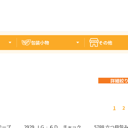
包装小物
その他
詳細絞
1
2
テープ
2929 ＪＧ‐６Ｄ チャック
5788 六つ目