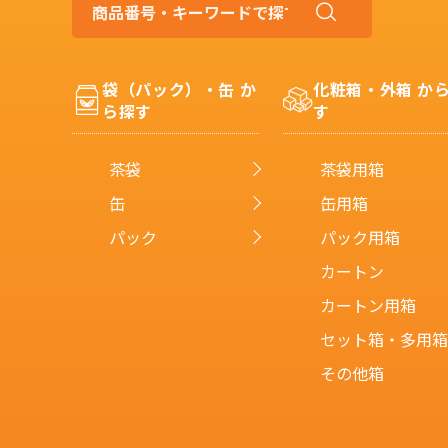
商
品
番
号・
袋（パック）・缶 か
化粧箱・外箱 か
キ
ら探す
す
ー
ワ
ー
茶袋
茶袋用箱
ド
で
缶
缶用箱
探
パック
パック用箱
す
カートン
カートン用箱
セット箱・多用箱
その他箱