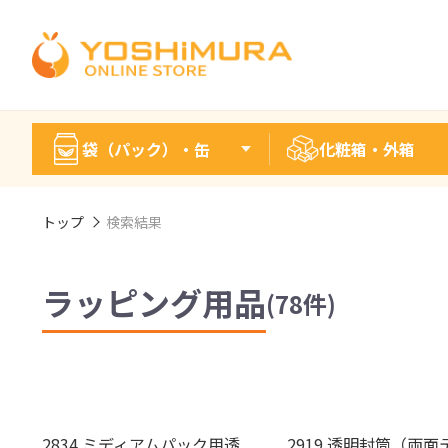
袋（パック）・缶
化粧箱・外箱
トップ
検索結果
ラッピング用品
(78件)
2834 ミディアムパック用透
2919 透明封筒（両面