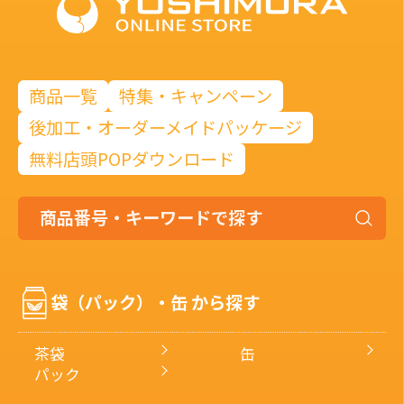
商品一覧
特集・キャンペーン
後加工・オーダーメイドパッケージ
無料店頭POPダウンロード
商
品
番
号・
袋（パック）・缶 から探す
キ
ー
ワ
茶袋
缶
ー
パック
ド