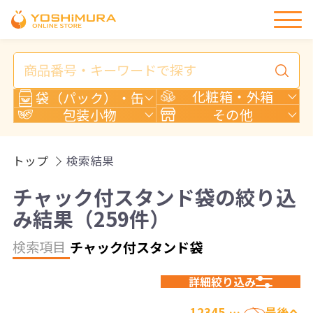
商
品
検
化粧箱・外箱
袋（パック）・缶
索
包装小物
その他
トップ
検索結果
チャック付スタンド袋の絞り込
み結果（259件）
検索項目
チャック付スタンド袋
詳細絞り込み
›
1
2
3
4
5
…
最後へ