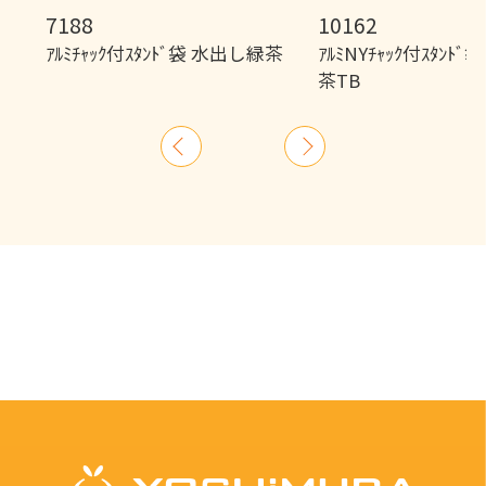
7188
10162
ｱﾙﾐﾁｬｯｸ付ｽﾀﾝﾄﾞ袋 水出し緑茶
ｱﾙﾐNYﾁｬｯｸ付ｽﾀﾝﾄ
茶TB
前
次
へ
へ