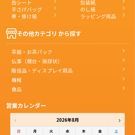
缶シート
包装紙
手さげバッグ
のし紙
帯・掛け紙
ラッピング用品
その他カテゴリ から探す
茶器・お茶パック
仏事（積台・挨拶状）
販促品・ディスプレイ用品
機械
食品
営業カレンダー
‹
›
2026年8月
日
月
火
水
木
金
土