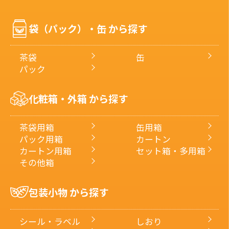
番
号・
袋（パック）・缶 から探す
キ
ー
ワ
茶袋
缶
ー
パック
ド
で
化粧箱・外箱 から探す
探
す
茶袋用箱
缶用箱
パック用箱
カートン
カートン用箱
セット箱・多用箱
その他箱
包装小物 から探す
シール・ラベル
しおり