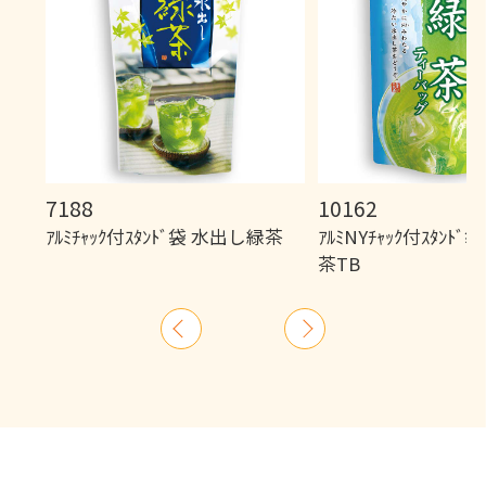
7188
10162
ｱﾙﾐﾁｬｯｸ付ｽﾀﾝﾄﾞ袋 水出し緑茶
ｱﾙﾐNYﾁｬｯｸ付ｽﾀﾝﾄ
茶TB
前
次
へ
へ