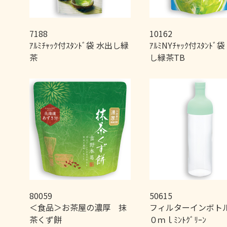
7188
10162
ｱﾙﾐﾁｬｯｸ付ｽﾀﾝﾄﾞ袋 水出し緑
ｱﾙﾐNYﾁｬｯｸ付ｽﾀﾝﾄﾞ
茶
し緑茶TB
80059
50615
＜食品＞お茶屋の濃厚 抹
フィルターインボト
茶くず餅
０ｍｌﾐﾝﾄｸﾞﾘｰﾝ