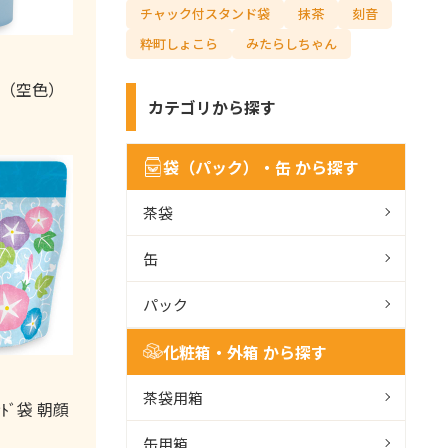
ナ
チャック付スタンド袋
抹茶
刻音
ビ
検
粋町しょこら
みたらしちゃん
索
ル（空色）
カテゴリから探す
袋（パック）・缶 から探す
茶袋
缶
パック
化粧箱・外箱 から探す
茶袋用箱
ﾝﾄﾞ袋 朝顔
缶用箱