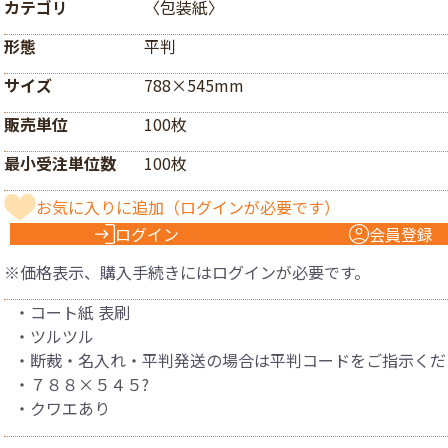
カテゴリ
〈包装紙〉
形態
平判
サイズ
788×545mm
販売単位
100枚
最小受注単位数
100枚
お気に入りに追加
（ログインが必要です）
ログイン
会員登録
※価格表示、購入手続きにはログインが必要です。
・コート紙 表刷
・ツルツル
・断裁・名入れ・平判発送の場合は平判コードをご指示くだ
・７８８×５４５?
・クワエあり