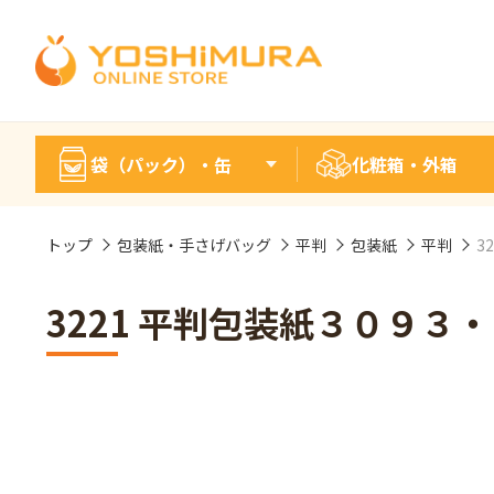
袋（パック）・缶
化粧箱・外箱
トップ
包装紙・手さげバッグ
平判
包装紙
平判
3
3221 平判包装紙３０９３