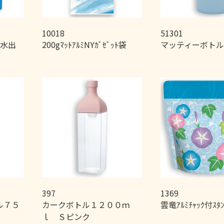
10018
51301
袋 水出
200gﾏｯﾄｱﾙﾐNYｶﾞｾﾞｯﾄ袋
マッティーボト
397
1369
ル７５
カークボトル１２００ｍ
雲竜ｱﾙﾐﾁｬｯｸ付ｽﾀ
ｌ Ｓピンク