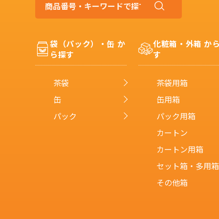
商
品
番
号・
袋（パック）・缶 か
化粧箱・外箱 か
キ
ら探す
す
ー
ワ
ー
茶袋
茶袋用箱
ド
で
缶
缶用箱
探
パック
パック用箱
す
カートン
カートン用箱
セット箱・多用箱
その他箱