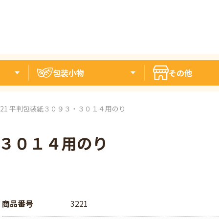
包装小物
その他
221 平判包装紙３０９３・３０１４用のり
・３０１４用のり
商品番号
3221