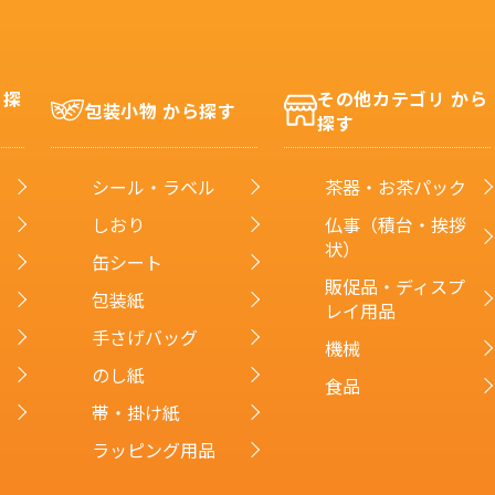
ら探
その他カテゴリ から
包装小物 から探す
探す
シール・ラベル
茶器・お茶パック
しおり
仏事（積台・挨拶
状）
缶シート
販促品・ディスプ
包装紙
レイ用品
手さげバッグ
機械
のし紙
食品
帯・掛け紙
ラッピング用品