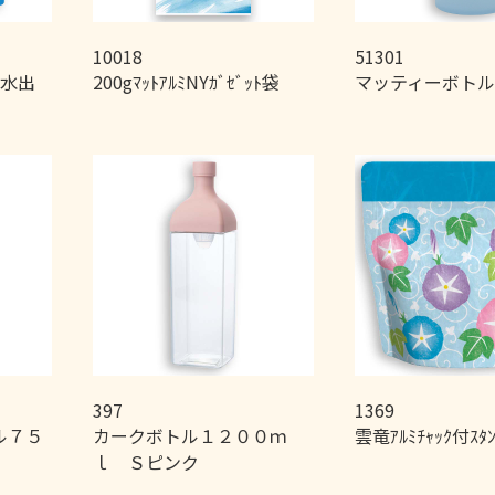
10018
51301
袋 水出
200gﾏｯﾄｱﾙﾐNYｶﾞｾﾞｯﾄ袋
マッティーボト
397
1369
ル７５
カークボトル１２００ｍ
雲竜ｱﾙﾐﾁｬｯｸ付ｽﾀ
ｌ Ｓピンク