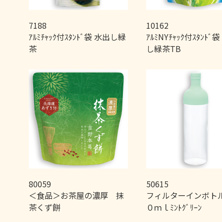
7188
10162
ｱﾙﾐﾁｬｯｸ付ｽﾀﾝﾄﾞ袋 水出し緑
ｱﾙﾐNYﾁｬｯｸ付ｽﾀﾝﾄﾞ
茶
し緑茶TB
80059
50615
＜食品＞お茶屋の濃厚 抹
フィルターインボト
茶くず餅
０ｍｌﾐﾝﾄｸﾞﾘｰﾝ