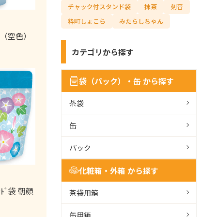
ナ
チャック付スタンド袋
抹茶
刻音
ビ
検
粋町しょこら
みたらしちゃん
索
ル（空色）
カテゴリから探す
袋（パック）・缶 から探す
茶袋
缶
パック
化粧箱・外箱 から探す
ﾝﾄﾞ袋 朝顔
茶袋用箱
缶用箱