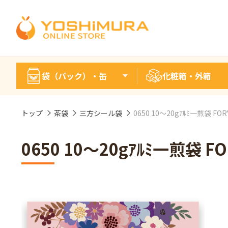
袋（パック）・缶
化粧箱・外箱
トップ
茶袋
三方シール袋
0650 10～20gｱﾙﾐ一煎袋 FOR
0650 10～20gｱﾙﾐ一煎袋 FO