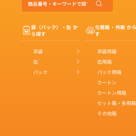
商
品
番
号・
袋（パック）・缶 か
化粧箱・外箱 か
キ
ら探す
す
ー
ワ
ー
茶袋
茶袋用箱
ド
で
缶
缶用箱
探
パック
パック用箱
す
カートン
カートン用箱
セット箱・多用箱
その他箱