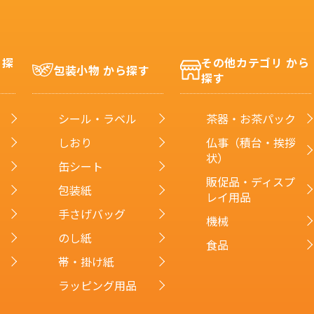
ら探
その他カテゴリ から
包装小物 から探す
探す
シール・ラベル
茶器・お茶パック
しおり
仏事（積台・挨拶
状）
缶シート
販促品・ディスプ
包装紙
レイ用品
手さげバッグ
機械
のし紙
食品
帯・掛け紙
ラッピング用品