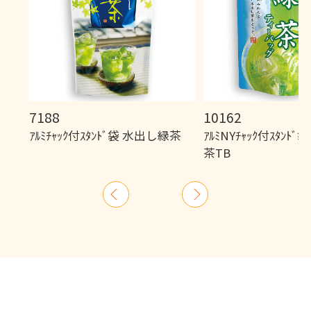
7188
10162
ｱﾙﾐﾁｬｯｸ付ｽﾀﾝﾄﾞ袋 水出し緑茶
ｱﾙﾐNYﾁｬｯｸ付ｽﾀﾝﾄ
茶TB
前
次
へ
へ