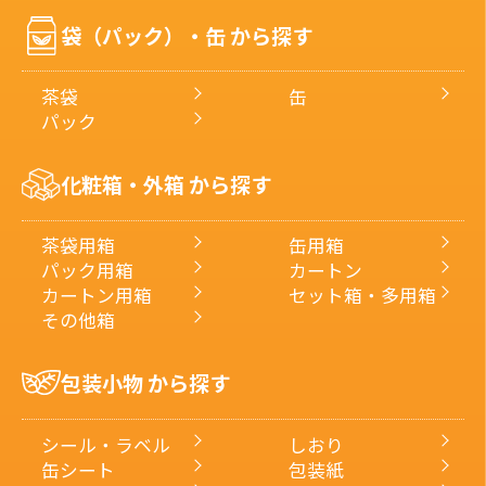
号・
袋（パック）・缶 から探す
キ
ー
ワ
茶袋
缶
ー
パック
ド
で
化粧箱・外箱 から探す
探
す
茶袋用箱
缶用箱
パック用箱
カートン
カートン用箱
セット箱・多用箱
その他箱
包装小物 から探す
シール・ラベル
しおり
缶シート
包装紙