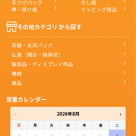
手さげバッグ
のし紙
帯・掛け紙
ラッピング用品
その他カテゴリ から探す
茶器・お茶パック
仏事（積台・挨拶状）
販促品・ディスプレイ用品
機械
食品
営業カレンダー
‹
›
2026年8月
日
月
火
水
木
金
土
26
27
28
29
30
31
1