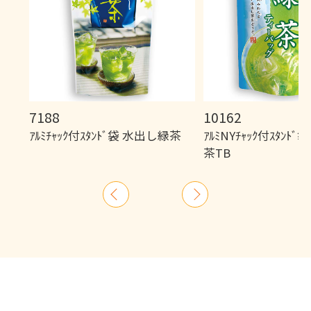
7188
10162
ｱﾙﾐﾁｬｯｸ付ｽﾀﾝﾄﾞ袋 水出し緑茶
ｱﾙﾐNYﾁｬｯｸ付ｽﾀﾝﾄ
茶TB
前
次
へ
へ