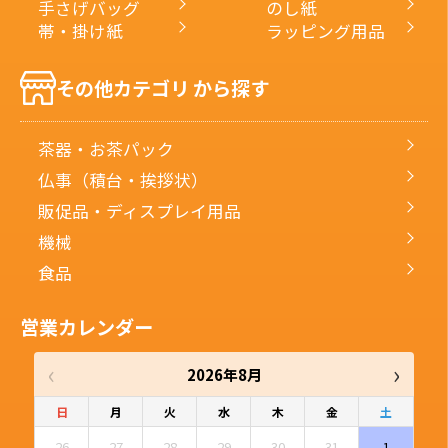
手さげバッグ
のし紙
帯・掛け紙
ラッピング用品
その他カテゴリ から探す
茶器・お茶パック
仏事（積台・挨拶状）
販促品・ディスプレイ用品
機械
食品
営業カレンダー
‹
›
2026年8月
日
月
火
水
木
金
土
26
27
28
29
30
31
1