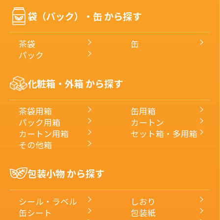
号・
袋（パック）・缶 から探す
キ
ー
ワ
茶袋
缶
ー
パック
ド
で
化粧箱・外箱 から探す
探
す
茶袋用箱
缶用箱
パック用箱
カートン
カートン用箱
セット箱・多用箱
その他箱
包装小物 から探す
シール・ラベル
しおり
缶シート
包装紙