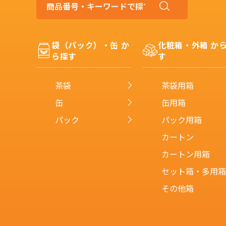
商
品
番
号・
袋（パック）・缶 か
化粧箱・外箱 か
キ
ら探す
す
ー
ワ
ー
茶袋
茶袋用箱
ド
で
缶
缶用箱
探
パック
パック用箱
す
カートン
カートン用箱
セット箱・多用箱
その他箱