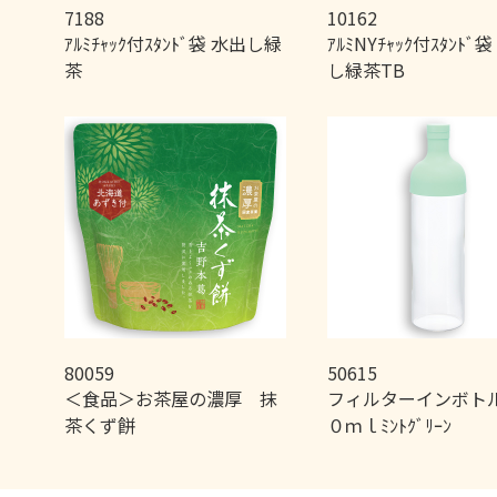
7188
10162
ｱﾙﾐﾁｬｯｸ付ｽﾀﾝﾄﾞ袋 水出し緑
ｱﾙﾐNYﾁｬｯｸ付ｽﾀﾝﾄﾞ
茶
し緑茶TB
80059
50615
＜食品＞お茶屋の濃厚 抹
フィルターインボト
茶くず餅
０ｍｌﾐﾝﾄｸﾞﾘｰﾝ