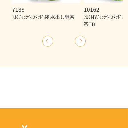
7188
10162
ｱﾙﾐﾁｬｯｸ付ｽﾀﾝﾄﾞ袋 水出し緑茶
ｱﾙﾐNYﾁｬｯｸ付ｽﾀﾝﾄ
茶TB
前
次
へ
へ