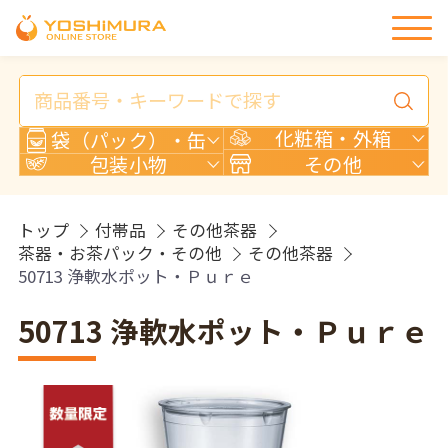
商
品
検
化粧箱・外箱
袋（パック）・缶
索
包装小物
その他
トップ
付帯品
その他茶器
茶器・お茶パック・その他
その他茶器
50713 浄軟水ポット・Ｐｕｒｅ
50713 浄軟水ポット・Ｐｕｒｅ