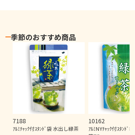
季節のおすすめ商品
7188
10162
ｱﾙﾐﾁｬｯｸ付ｽﾀﾝﾄﾞ袋 水出し緑茶
ｱﾙﾐNYﾁｬｯｸ付ｽﾀﾝﾄ