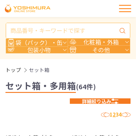
商
品
検
化粧箱・外箱
袋（パック）・缶
索
包装小物
その他
トップ
セット箱
セット箱・多用箱
(64件)
詳細絞り込み
‹
›
1
2
3
4