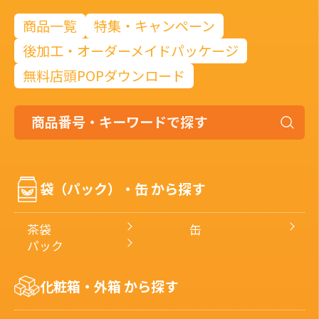
商品一覧
特集・キャンペーン
後加工・オーダーメイドパッケージ
無料店頭POPダウンロード
商
品
番
号・
袋（パック）・缶 から探す
キ
ー
ワ
茶袋
缶
ー
パック
ド
で
化粧箱・外箱 から探す
探
す